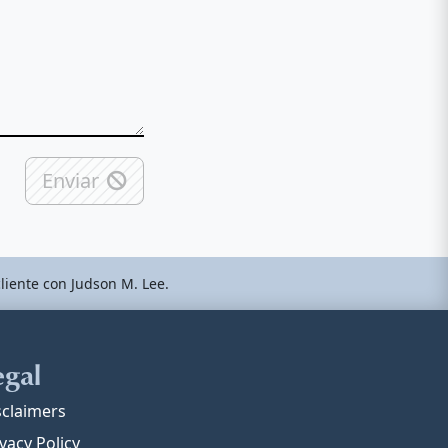
Enviar
liente con Judson M. Lee.
egal
sclaimers
vacy Policy