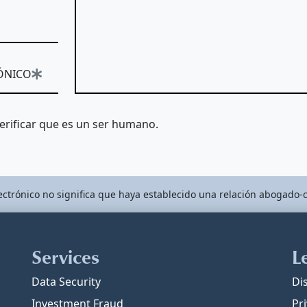
ÓNICO
verificar que es un ser humano.
ectrónico no significa que haya establecido una relación abogado-c
Services
L
Data Security
Di
Investment Fraud
Pri